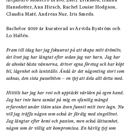
Alejandro Montero Bravo, Ester Eriksson, Hanna
Hansdotter, Ann Hirsch, Rachel Louise Hodgson,
Claudia Maté, Andreas Nur, Iris Smeds.
Bachelor 2019 är kuraterad av Arvida Byström och
Lo Hallén.
Fram till idag har jag fokuserat på att skapa mitt drömliv,
det livet jag har längtat efter sedan jag var barn. Jag har
de absolut bästa vännerna, driver egna företag och har köpt
bil, lägenhet och lantställe. Ändå är det någonting stort som
saknas, den sista pusselbiten – en tjej att dela allt detta med.
Hittills har jag har rest och upptäckt världen på egen hand.
Jag har inte bara samlat på mig en ofantlig mängd
erfarenhet under tiden utan även funnit mitt inre lugn. Nu
vill jag träffa någon som också är färdig med singellivet.
Jag längtar efter kemi och passion, men också lättsamhet,
någon som är villig att kompromissa. En härlig tjej som