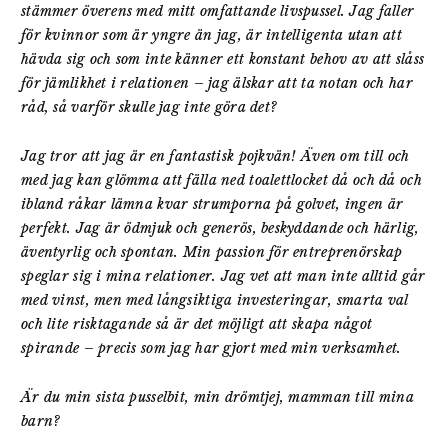
stämmer överens med mitt omfattande livspussel. Jag faller
för kvinnor som är yngre än jag, är intelligenta utan att
hävda sig och som inte känner ett konstant behov av att slåss
för jämlikhet i relationen – jag älskar att ta notan och har
råd, så varför skulle jag inte göra det?
Jag tror att jag är en fantastisk pojkvän! Även om till och
med jag kan glömma att fälla ned toalettlocket då och då och
ibland råkar lämna kvar strumporna på golvet, ingen är
perfekt. Jag är ödmjuk och generös, beskyddande och härlig,
äventyrlig och spontan. Min passion för entreprenörskap
speglar sig i mina relationer. Jag vet att man inte alltid går
med vinst, men med långsiktiga investeringar, smarta val
och lite risktagande så är det möjligt att skapa något
spirande – precis som jag har gjort med min verksamhet.
Är du min sista pusselbit, min drömtjej, mamman till mina
barn?