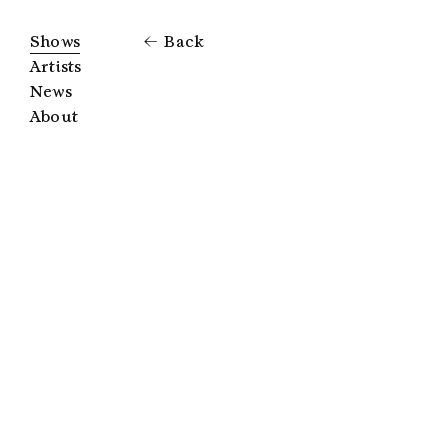
Shows
Back
Artists
News
About