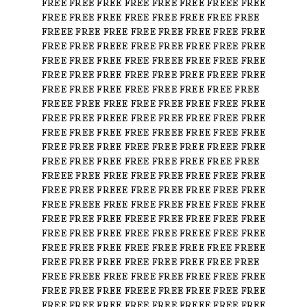
FREE FREE FREE FREE FREE FREE FREEE FREE
FREE FREE FREE FREE FREE FREE FREE FREE
FREEE FREE FREE FREE FREE FREE FREE FREE
FREE FREE FREEE FREE FREE FREE FREE FREE
FREE FREE FREE FREE FREEE FREE FREE FREE
FREE FREE FREE FREE FREE FREE FREEE FREE
FREE FREE FREE FREE FREE FREE FREE FREE
FREEE FREE FREE FREE FREE FREE FREE FREE
FREE FREE FREEE FREE FREE FREE FREE FREE
FREE FREE FREE FREE FREEE FREE FREE FREE
FREE FREE FREE FREE FREE FREE FREEE FREE
FREE FREE FREE FREE FREE FREE FREE FREE
FREEE FREE FREE FREE FREE FREE FREE FREE
FREE FREE FREEE FREE FREE FREE FREE FREE
FREE FREEE FREE FREE FREE FREE FREE FREE
FREE FREE FREE FREEE FREE FREE FREE FREE
FREE FREE FREE FREE FREE FREEE FREE FREE
FREE FREE FREE FREE FREE FREE FREE FREEE
FREE FREE FREE FREE FREE FREE FREE FREE
FREE FREEE FREE FREE FREE FREE FREE FREE
FREE FREE FREE FREEE FREE FREE FREE FREE
FREE FREE FREE FREE FREE FREEE FREE FREE